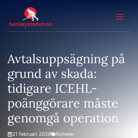
Hoppa
till
Me
innehåll
Avtalsuppsägning på
grund av skada:
tidigare ICEHL-
poänggörare måste
genomgå operation
21 februari 2026
Nyheter